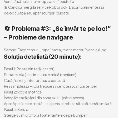
Verifică să nu ai „no-mop zones” peste tot
🚨 Când să mergi la service Roborock:
Dacă nu alimentează
deloc cu apă sau apar scurgeri ciudate
🔄
Problema #3: „Se învârte pe loc!”
– Probleme de navigare
Semne:
Face cercuri, „rupe” harta, revine mereu în același loc
Soluția detaliată (20 minute):
Pasul 1: Roata din față (caster)
Scoate rola (iese în sus cu o mică tracțiune)
Curăță axul și interiorul cu o pensetă
Reasamblează – rola trebuie să se rotească foarte liber
Pasul 2: Roțile motrice
Îndepărtează părul din zona axului (cât ai acces)
Apasă pe fiecare roată – suspensia trebuie să aibă cursă similară
Pasul 3: Senzorii
Șterge cu microfibră toate fantele de pe bumper