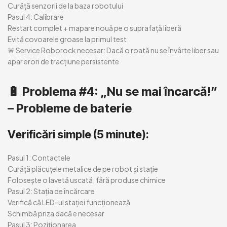
Curăță senzorii de la baza robotului
Pasul 4: Calibrare
Restart complet + mapare nouă pe o suprafață liberă
Evită covoarele groase la primul test
🚨 Service Roborock necesar:
Dacă o roată nu se învârte liber sau
apar erori de tracțiune persistente
🔋
Problema #4: „Nu se mai încarcă!”
– Probleme de baterie
Verificări simple (5 minute):
Pasul 1: Contactele
Curăță plăcuțele metalice de pe robot și stație
Folosește o lavetă uscată, fără produse chimice
Pasul 2: Stația de încărcare
Verifică că LED-ul stației funcționează
Schimbă priza dacă e necesar
Pasul 3: Poziționarea