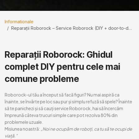
Informationale
Reparații Roborock – Service Roborock (DIY + door-to-door)
Reparații Roborock: Ghidul
complet DIY pentru cele mai
comune probleme
Roborock-ul tău a început să facă figuri? Nu mai aspiră ca
înainte, se învârte pe loc sau pur și simplu refuză să spele?
Înainte
să te panichezi și să cauți service Roborock
, hai să încercăm
împreună câteva trucuri simple care pot rezolva 80% din
problemele uzuale.
Misiunea noastră:
„Noi ne ocupăm de roboți, ca tu să te ocupi de
viață.”