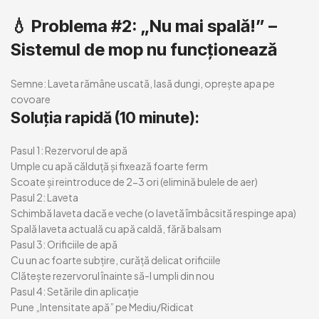
💧
Problema #2: „Nu mai spală!” –
Sistemul de mop nu funcționează
Semne:
Laveta rămâne uscată, lasă dungi, oprește apa pe
covoare
Soluția rapidă (10 minute):
Pasul 1: Rezervorul de apă
Umple cu apă călduță și fixează foarte ferm
Scoate și reintroduce de 2-3 ori (elimină bulele de aer)
Pasul 2: Laveta
Schimbă laveta dacă e veche (o lavetă îmbâcsită respinge apa)
Spală laveta actuală cu apă caldă, fără balsam
Pasul 3: Orificiile de apă
Cu un ac foarte subțire, curăță delicat orificiile
Clătește rezervorul înainte să-l umpli din nou
Pasul 4: Setările din aplicație
Pune „Intensitate apă” pe Mediu/Ridicat