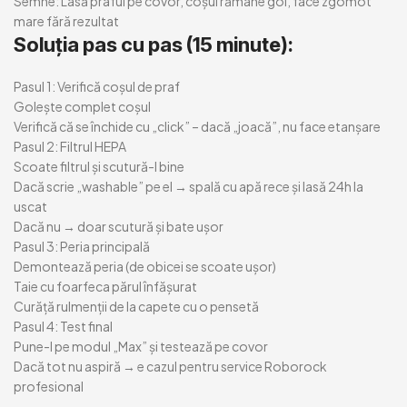
Semne:
Lasă praful pe covor, coșul rămâne gol, face zgomot
mare fără rezultat
Soluția pas cu pas (15 minute):
Pasul 1: Verifică coșul de praf
Golește complet coșul
Verifică că se închide cu „click” – dacă „joacă”, nu face etanșare
Pasul 2: Filtrul HEPA
Scoate filtrul și scutură-l bine
Dacă scrie „washable” pe el → spală cu apă rece și lasă 24h la
uscat
Dacă nu → doar scutură și bate ușor
Pasul 3: Peria principală
Demontează peria (de obicei se scoate ușor)
Taie cu foarfeca părul înfășurat
Curăță rulmenții de la capete cu o pensetă
Pasul 4: Test final
Pune-l pe modul „Max” și testează pe covor
Dacă tot nu aspiră → e cazul pentru
service Roborock
profesional