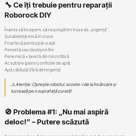
🔧
Ce îți trebuie pentru reparații
Roborock DIY
Înainte să începem, să ne pregătim trusa de „urgență”:
Șurubelniță mică în cruce
Foarfecă pentru păr și ață
Pensetă sau cleștișori fini
Perie mică + lavetă din microfibră
Ac subțire (pentru orificiile de apă)
Apă călduță (fără detergenți)
⚠️ Atenție:
Oprește robotul, scoate-l de la încărcare și
lucrează pe o suprafață curată!
🚫
Problema #1: „Nu mai aspiră
deloc!” – Putere scăzută