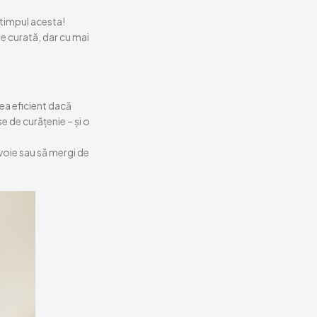
 timpul acesta!
 de curată, dar cu mai
rea eficient dacă
e de curățenie – și o
voie sau să mergi de