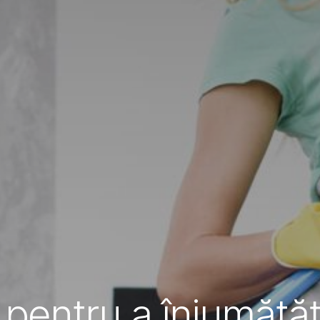
 pentru a înjumătăț