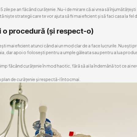
5 zile pe an făcând curățenie. Nu-i de mirare că ai vrea să înjumătățești
 niște strategii care te vor ajuta să fii mai eficient și să faci casa la fel
 o procedură (și respect-o)
ești mai eficient atunci când ai un mod clar de a face lucrurile. Nu ești p
aia, dar apoi o folosești pentru a umple găleata sau pentru a lua produs
imp făcând curățenie în mod haotic, fără să ai la îndemână tot ce ai ne
n plan de curățenie și respectă-l întocmai.