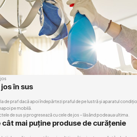
 jos
jos în sus
 de praf dacă apoi îndepărtezi praful de pe lustră și aparatul condiți
înapoi pe mobilă.
ctele de sus și progresează cu cele de jos – lăsând podeaua ultima.
 cât mai puține produse de curățenie