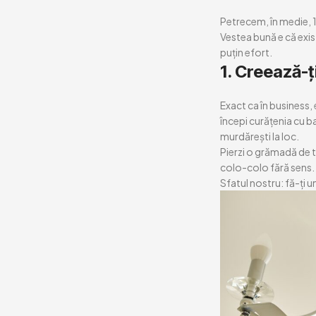
Petrecem, în medie, 1
Vestea bună e că există
puțin efort.
1.
Creează-ți
Exact ca în business, 
începi curățenia cu b
murdărești la loc.
Pierzi o grămadă de t
colo-colo fără sens.
Sfatul nostru: fă-ți u