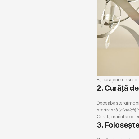
Fă curățenie de sus în
2.
Curăță de 
Degeaba ștergi mobila
aterizează (
ai ghicit
) 
Curăță mai întâi obie
3.
Folosește