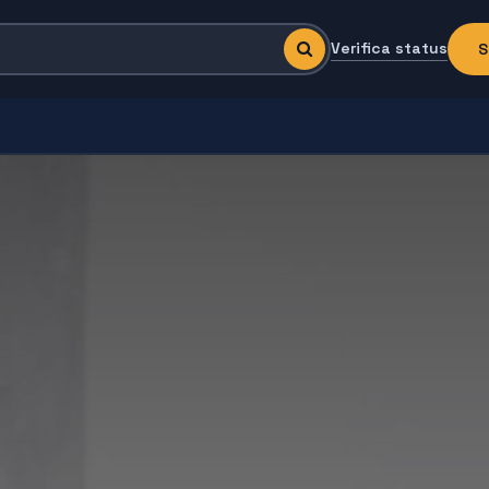
Verifica status
S