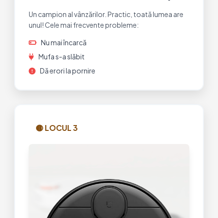
Un campion al vânzărilor. Practic, toată lumea are
unul! Cele mai frecvente probleme:
Nu mai încarcă
Mufa s-a slăbit
Dă erori la pornire
🟡 LOCUL 3