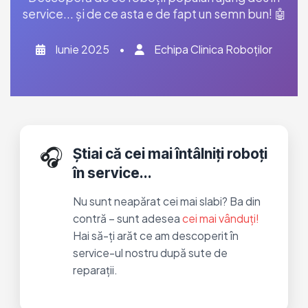
service... și de ce asta e de fapt un semn bun! 🤖
Iunie 2025
•
Echipa Clinica Roboților
🎧
Știai că cei mai întâlniți roboți
în service...
Nu sunt neapărat cei mai slabi? Ba din
contră – sunt adesea
cei mai vânduți!
Hai să-ți arăt ce am descoperit în
service-ul nostru după sute de
reparații.