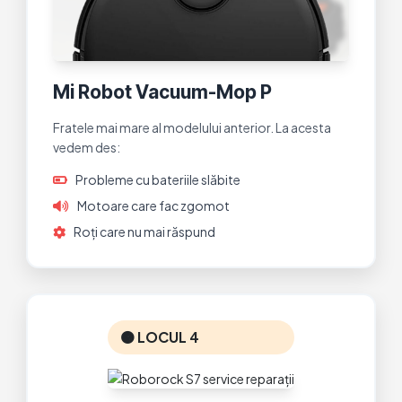
Mi Robot Vacuum-Mop P
Fratele mai mare al modelului anterior. La acesta
vedem des:
Probleme cu bateriile slăbite
Motoare care fac zgomot
Roți care nu mai răspund
🟠 LOCUL 4