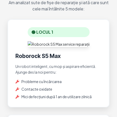
Am analizat sute de fișe de reparație și iată care sunt
cele mai întâlnite 5 modele:
🟢 LOCUL 1
Roborock S5 Max
Un robot inteligent, cu mop și aspirare eficientă.
Ajunge des la noi pentru:
Probleme cu încărcarea
Contacte oxidate
Mici defecțiuni după 1 an de utilizare zilnică