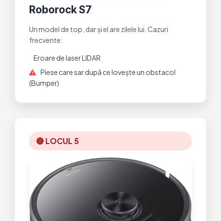
Roborock S7
Un model de top, dar și el are zilele lui. Cazuri
frecvente:
Eroare de laser LIDAR
Piese care sar după ce lovește un obstacol
(Bumper)
🔴 LOCUL 5