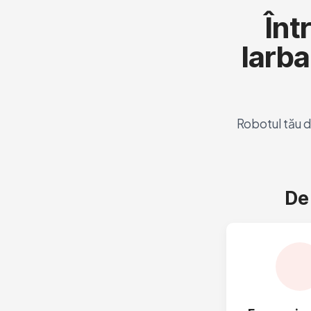
Înt
Iarba
Robotul tău d
De