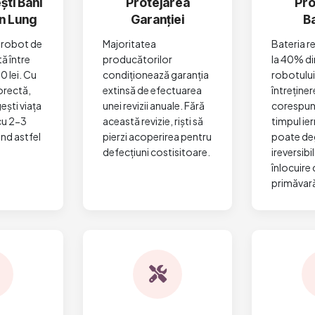
ti Bani
Protejarea
Pro
n Lung
Garanției
Ba
i robot de
Majoritatea
Bateria r
ă între
producătorilor
la 40% di
0 lei. Cu
condiționează garanția
robotului
corectă,
extinsă de efectuarea
întreținer
ești viața
unei revizii anuale. Fără
corespun
cu 2-3
această revizie, riști să
timpul ier
nd astfel
pierzi acoperirea pentru
poate de
defecțiuni costisitoare.
ireversibi
înlocuire 
primăvar