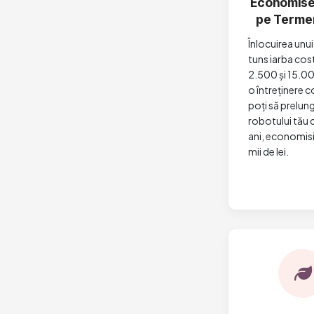
Economiseș
pe Terme
Înlocuirea unu
tuns iarba cost
2.500 și 15.00
o întreținere 
poți să prelung
robotului tău 
ani, economisi
mii de lei.