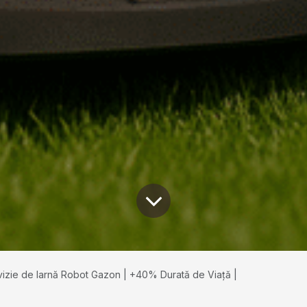
izie de Iarnă Robot Gazon | +40% Durată de Viață |