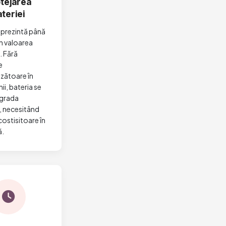
tejarea
teriei
eprezintă până
n valoarea
. Fără
e
zătoare în
nii, bateria se
grada
l, necesitând
costisitoare în
ă.