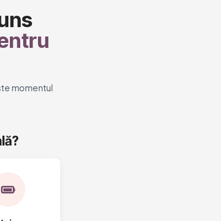
Tuns
pentru
 este momentul
.
lă?