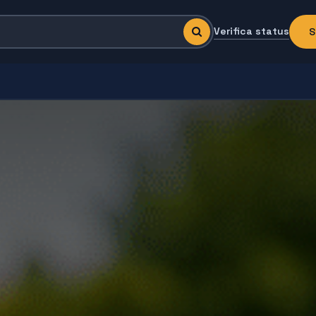
Verifica status
S